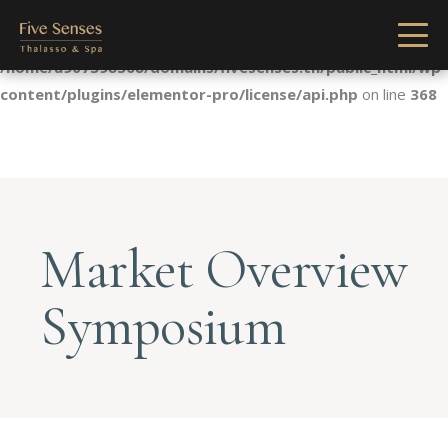
Notice
: Undefined index: license in
/home/u907398568/domains/fivesenses.tn/public_html/wp-
content/plugins/elementor-pro/license/api.php
on line
368
Market Overview
Symposium