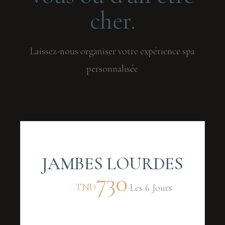
cher.
Laissez-nous organiser votre expérience spa
personnalisée
JAMBES LOURDES
730
TND
Les 6 Jours