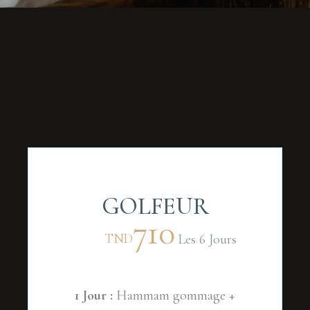
GOLFEUR
710
TND
Les 6 Jours
1 Jour :
Hammam gommage +