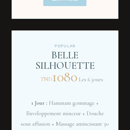
POPULAR
BELLE
SILHOUETTE
1080
TND
Les 6 jours
1 Jour :
Hammam gommage +
Enveloppement minceur + Douche
sous affusion + Massage amincissant 30