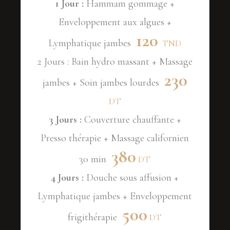
1 Jour :
Hammam gommage +
Enveloppement aux algues +
120
Lymphatique jambes
TND
2 Jours : Bain hydro massant + Massage
230
jambes + Soin jambes lourdes
DT
3 Jours :
Couverture chauffante +
Presso thérapie + Massage californien
380
30 min
DT
4 Jours :
Douche sous affusion +
Lymphatique jambes + Enveloppement
500
frigithérapie
DT