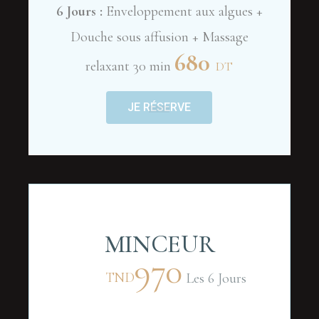
6 Jours :
Enveloppement aux algues +
Douche sous affusion + Massage
680
relaxant 30 min
DT
JE RÉSERVE
MINCEUR
970
TND
Les 6 Jours