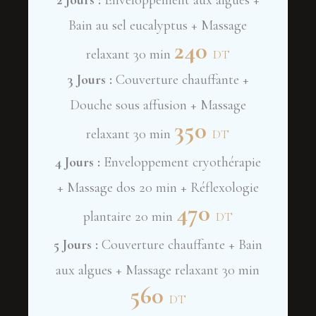
2 Jours :
Enveloppement aux algues +
Bain au sel eucalyptus + Massage
240
relaxant 30 min
DT
3 Jours :
Couverture chauffante +
Douche sous affusion + Massage
350
relaxant 30 min
DT
4 Jours :
Enveloppement cryothérapie
+ Massage dos 20 min + Réflexologie
470
plantaire 20 min
DT
5 Jours :
Couverture chauffante + Bain
aux algues + Massage relaxant 30 min
560
DT