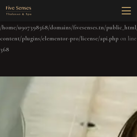
Notice
: Undefined index: license in
/home/u907398568/domains/fivesenses.tn/public_htm
content/plugins/elementor-pro/license/api.php
on line
368