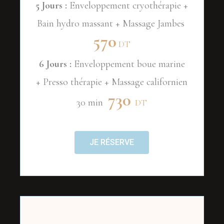
5 Jours :
Enveloppement cryothérapie +
Bain hydro massant + Massage Jambes
570
DT
6 Jours :
Enveloppement boue marine
+ Presso thérapie + Massage californien
730
30 min
DT
JE RÉSERVE