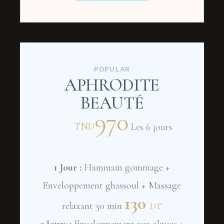
POPULAR
APHRODITE
BEAUTÉ
970
TND
Les 6 jours
1 Jour :
Hammam gommage +
Enveloppement ghassoul + Massage
130
relaxant 30 min
DT