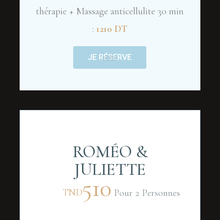
thérapie + Massage anticellulite 30 min
:
1210 DT
JE RÉSERVE
ROMÉO &
JULIETTE
510
TND
Pour 2 Personnes