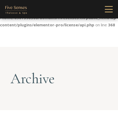
Notice
: Undefined index: license in
/home/u907398568/domains/fivesenses.tn/public_html/wp-
content/plugins/elementor-pro/license/api.php
on line
368
Archive