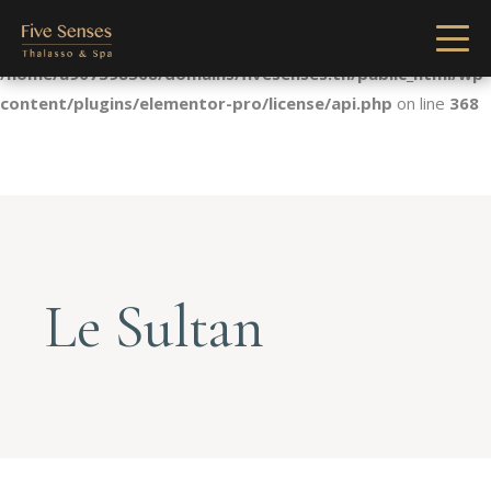
Notice
: Undefined index: license in
/home/u907398568/domains/fivesenses.tn/public_html/wp-
content/plugins/elementor-pro/license/api.php
on line
368
Le Sultan