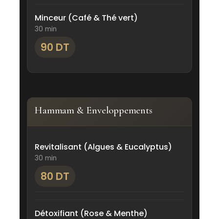
Minceur (Café & Thé vert)
30 min
90 DT
Hammam & Enveloppements
Revitalisant (Algues & Eucalyptus)
30 min
80 DT
Détoxifiant (Rose & Menthe)