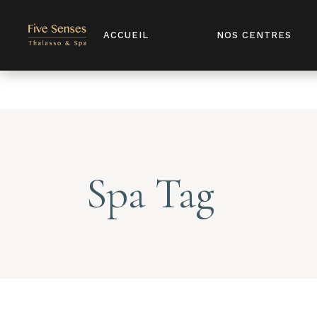
Notice
: Undefined index: license in
/home/u907398568/domains/
ACCUEIL
NOS CENTRES
Spa Tag