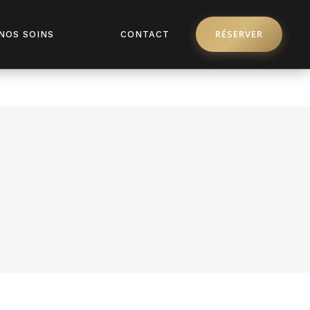
pro/license/api.php
on line
368
RÉSERVER
NOS SOINS
CONTACT