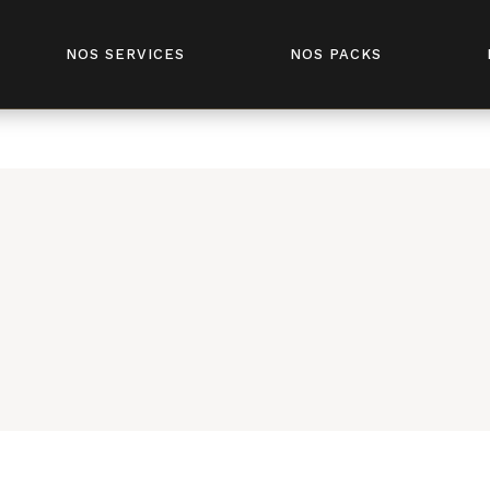
fivesenses.tn/public_html/wp-content/plugins/elementor-
NOS SERVICES
NOS PACKS