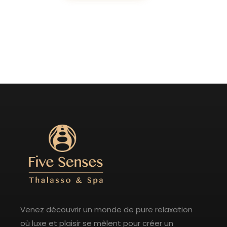
Venez découvrir un monde de pure relaxation
où luxe et plaisir se mêlent pour créer un