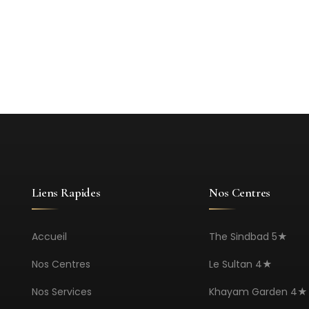
Liens Rapides
Nos Centres
Accueil
The Sindbad 5★
Nos Centres
Le Sultan 4★
Nos Services
Khayam Garden 4★