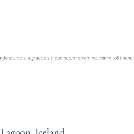
 sit. Ne alia graecis sit, duo natum errem ne, minim tollit nonumy
 Lagoon, Iceland