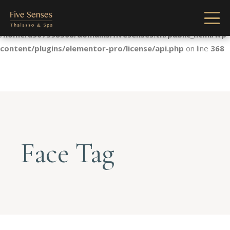
Notice
: Undefined index: license in
/home/u907398568/domains/fivesenses.tn/public_html/wp-
content/plugins/elementor-pro/license/api.php
on line
368
Face Tag