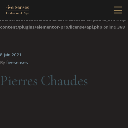
Notice
: Undefined index: license in
/home/u907398568/domains/fivesenses.tn/public_html/wp-
content/plugins/elementor-pro/license/api.php
on line
368
8 juin 2021
By
fivesenses
Pierres Chaudes